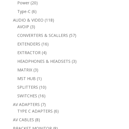
products
20
Power
20
products
6
Type-C
6
products
118
AUDIO & VIDEO
118
3
products
AVOIP
3
products
57
CONVERTERS & SCALLERS
57
products
16
EXTENDERS
16
products
4
EXTRACTOR
4
products
3
HEADPHONES & HEADSETS
3
products
3
MATRIX
3
products
1
MST HUB
1
product
10
SPLITTERS
10
products
16
SWITCHES
16
products
7
AV ADAPTERS
7
products
6
TYPE C ADAPTERS
6
products
8
AV CABLES
8
products
8
BRACKET MONITOR
8