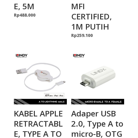
E, 5M
MFI
CERTIFIED,
Rp
488.000
1M PUTIH
Rp
259.100
KABEL APPLE
Adaper USB
RETRACTABL
2.0, Type A to
E, TYPE A TO
micro-B, OTG