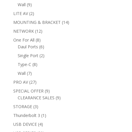
products
9
Wall
9
products
2
LITE AV
2
products
14
MOUNTING & BRACKET
14
products
12
NETWORK
12
products
8
One For All
8
products
6
Daul Ports
6
products
2
Single Port
2
products
8
Type-C
8
products
7
Wall
7
products
27
PRO AV
27
products
9
SPECIAL OFFER
9
products
9
CLEARANCE SALES
9
products
3
STORAGE
3
products
1
Thunderbolt 3
1
product
4
USB DEVICE
4
products