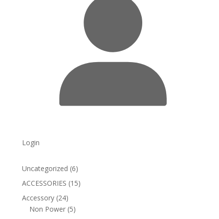
Login
6
Uncategorized
6
products
15
ACCESSORIES
15
products
24
Accessory
24
products
5
Non Power
5