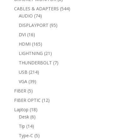
products
544
CABLES & ADAPTERS
544
74
products
AUDIO
74
products
95
DISPLAYPORT
95
products
16
DVI
16
products
165
HDMI
165
products
21
LIGHTNING
21
products
7
THUNDERBOLT
7
products
214
USB
214
products
39
VGA
39
products
5
FIBER
5
products
12
FIBER OPTIC
12
products
18
Laptop
18
6
products
Desk
6
products
14
Tip
14
products
5
Type-C
5