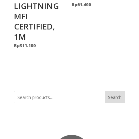
LIGHTNING
Rp
61.400
MFI
CERTIFIED,
1M
Rp
311.100
Search