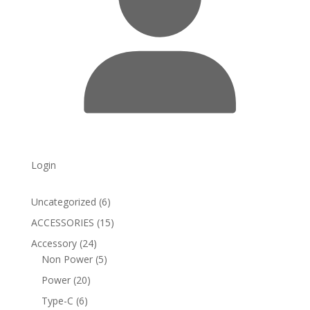
Login
6
Uncategorized
6
products
15
ACCESSORIES
15
products
24
Accessory
24
products
5
Non Power
5
products
20
Power
20
products
6
Type-C
6