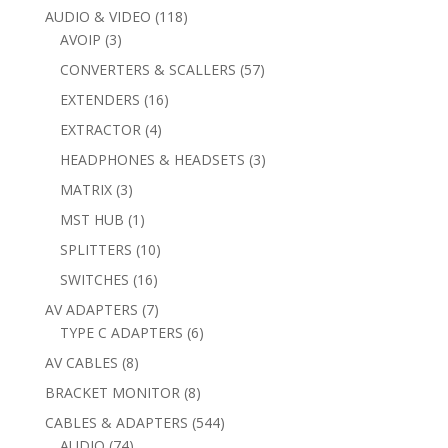
products
118
AUDIO & VIDEO
118
3
products
AVOIP
3
products
57
CONVERTERS & SCALLERS
57
products
16
EXTENDERS
16
products
4
EXTRACTOR
4
products
3
HEADPHONES & HEADSETS
3
products
3
MATRIX
3
products
1
MST HUB
1
product
10
SPLITTERS
10
products
16
SWITCHES
16
products
7
AV ADAPTERS
7
products
6
TYPE C ADAPTERS
6
products
8
AV CABLES
8
products
8
BRACKET MONITOR
8
products
544
CABLES & ADAPTERS
544
74
products
AUDIO
74