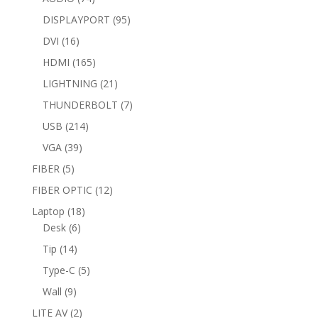
products
95
DISPLAYPORT
95
products
16
DVI
16
products
165
HDMI
165
products
21
LIGHTNING
21
products
7
THUNDERBOLT
7
products
214
USB
214
products
39
VGA
39
products
5
FIBER
5
products
12
FIBER OPTIC
12
products
18
Laptop
18
6
products
Desk
6
products
14
Tip
14
products
5
Type-C
5
products
9
Wall
9
products
2
LITE AV
2