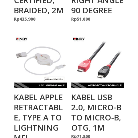
BRAIDED, 2M
90 DEGREE
Rp
435.900
Rp
51.000
KABEL APPLE
KABEL USB
RETRACTABL
2.0, MICRO-B
E, TYPE A TO
TO MICRO-B,
LIGHTNING
OTG, 1M
MFI
Rp
71.800