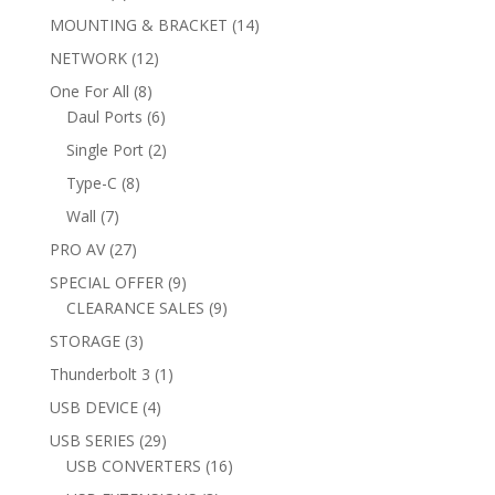
products
14
MOUNTING & BRACKET
14
products
12
NETWORK
12
products
8
One For All
8
products
6
Daul Ports
6
products
2
Single Port
2
products
8
Type-C
8
products
7
Wall
7
products
27
PRO AV
27
products
9
SPECIAL OFFER
9
products
9
CLEARANCE SALES
9
products
3
STORAGE
3
products
1
Thunderbolt 3
1
product
4
USB DEVICE
4
products
29
USB SERIES
29
products
16
USB CONVERTERS
16
products