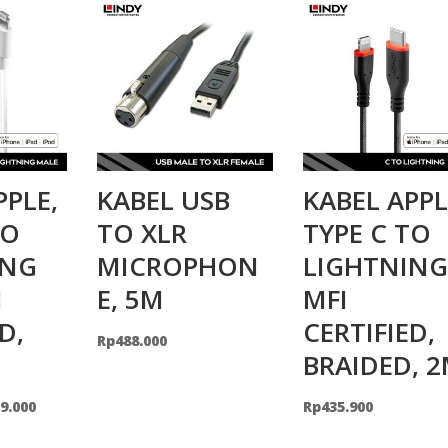
PPLE,
KABEL USB
KABEL APPL
TO
TO XLR
TYPE C TO
ING
MICROPHON
LIGHTNING
I
E, 5M
MFI
D,
CERTIFIED,
Rp
488.000
BRAIDED, 
inal
Current
9.000
Rp
435.900
e
price