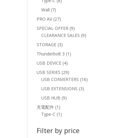
8
Type-C
8
products
7
Wall
7
products
27
PRO AV
27
products
9
SPECIAL OFFER
9
products
9
CLEARANCE SALES
9
products
3
STORAGE
3
products
1
Thunderbolt 3
1
product
4
USB DEVICE
4
products
29
USB SERIES
29
products
16
USB CONVERTERS
16
products
3
USB EXTENSIONS
3
products
9
USB HUB
9
products
1
充電配件
1
product
1
Type-C
1
product
Filter by price