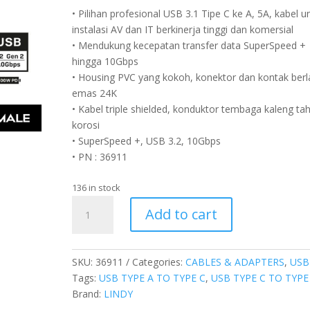
• Pilihan profesional USB 3.1 Tipe C ke A, 5A, kabel u
instalasi AV dan IT berkinerja tinggi dan komersial
• Mendukung kecepatan transfer data SuperSpeed +
hingga 10Gbps
• Housing PVC yang kokoh, konektor dan kontak berl
emas 24K
• Kabel triple shielded, konduktor tembaga kaleng ta
korosi
• SuperSpeed +, USB 3.2, 10Gbps
• PN : 36911
136 in stock
Kabel
Add to cart
USB
3.2
Gen
SKU:
36911
Categories:
CABLES & ADAPTERS
,
USB
2,
Tags:
USB TYPE A TO TYPE C
,
USB TYPE C TO TYPE
Type
Brand:
LINDY
C