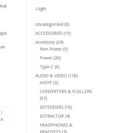
ntuk
Login
6
Uncategorized
6
products
15
apis
ACCESSORIES
15
products
24
Accessory
24
han
products
5
Non Power
5
products
20
Power
20
products
6
Type-C
6
products
118
AUDIO & VIDEO
118
3
products
AVOIP
3
products
CONVERTERS & SCALLERS
57
57
products
16
EXTENDERS
16
products
4
EXTRACTOR
4
 A
products
HEADPHONES &
3
HEADSETS
3