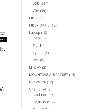
products
214
USB
214
products
39
VGA
39
products
5
FIBER
5
products
12
FIBER OPTIC
12
products
18
Laptop
18
6
products
Desk
6
products
14
Tip
14
E,
products
5
Type-C
5
products
9
Wall
9
products
2
LITE AV
2
products
14
MOUNTING & BRACKET
14
products
12
NETWORK
12
2M
products
8
One For All
8
products
6
Daul Ports
6
products
2
Single Port
2
products