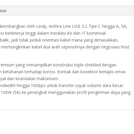
to
Type
tion
A,
PD
dikembangkan oleh Lindy, Anthra Line USB 3.2 Tipe C hingga A, 5A,
5A,
si berkinerja tinggi dalam instalasi AV dan IT komersial.
Anthra,
alik, jadi tidak peduli orientasi kabel mana yang dimasukkan,
1M
ni memungkinkan kabel dua arah sepenuhnya dengan negosiasi host
quantity
premium yang menampilkan konstruksi triple shielded dengan
n ketahanan terhadap korosi. Kontak dan konektor berlapis emas
sinyal dan keandalan maksimum.
ndwidth hingga 10Gbps untuk transfer cepat volume data besar.
a 100W (5A) ke perangkat menggunakan profil pengiriman daya yang