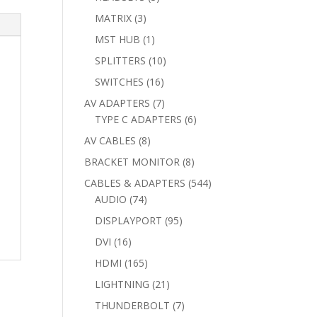
products
3
MATRIX
3
products
1
MST HUB
1
product
10
SPLITTERS
10
products
16
SWITCHES
16
products
7
AV ADAPTERS
7
products
6
TYPE C ADAPTERS
6
products
8
AV CABLES
8
products
8
BRACKET MONITOR
8
products
544
CABLES & ADAPTERS
544
74
products
AUDIO
74
products
95
DISPLAYPORT
95
products
16
DVI
16
products
165
HDMI
165
products
21
LIGHTNING
21
products
7
THUNDERBOLT
7