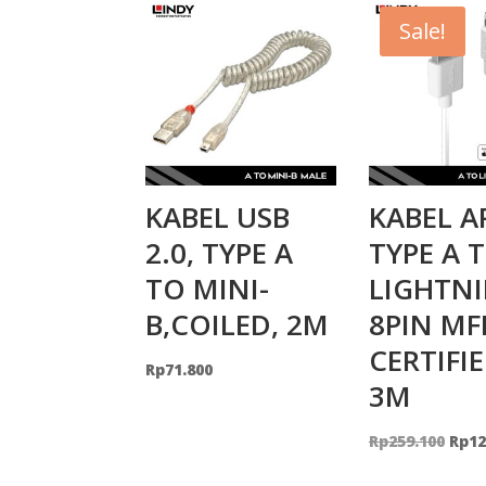
Sale!
KABEL USB
KABEL A
2.0, TYPE A
TYPE A 
TO MINI-
LIGHTN
B,COILED, 2M
8PIN MF
CERTIFIE
Rp
71.800
3M
Orig
Rp
259.100
Rp
12
pric