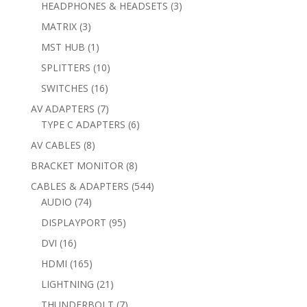
products
3
HEADPHONES & HEADSETS
3
products
3
MATRIX
3
products
1
MST HUB
1
product
10
SPLITTERS
10
products
16
SWITCHES
16
products
7
AV ADAPTERS
7
products
6
TYPE C ADAPTERS
6
products
8
AV CABLES
8
products
8
BRACKET MONITOR
8
products
544
CABLES & ADAPTERS
544
74
products
AUDIO
74
products
95
DISPLAYPORT
95
products
16
DVI
16
products
165
HDMI
165
products
21
LIGHTNING
21
products
7
THUNDERBOLT
7