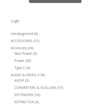
Login
6
Uncategorized
6
products
15
ACCESSORIES
15
products
24
Accessory
24
products
5
Non Power
5
products
20
Power
20
products
6
Type-C
6
products
118
AUDIO & VIDEO
118
3
products
AVOIP
3
products
57
CONVERTERS & SCALLERS
57
products
16
EXTENDERS
16
products
4
EXTRACTOR
4