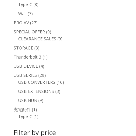
products
8
Type-C
8
products
7
Wall
7
products
27
PRO AV
27
products
9
SPECIAL OFFER
9
products
9
CLEARANCE SALES
9
products
3
STORAGE
3
products
1
Thunderbolt 3
1
product
4
USB DEVICE
4
products
29
USB SERIES
29
products
16
USB CONVERTERS
16
products
3
USB EXTENSIONS
3
products
9
USB HUB
9
products
1
充電配件
1
product
1
Type-C
1
product
Filter by price