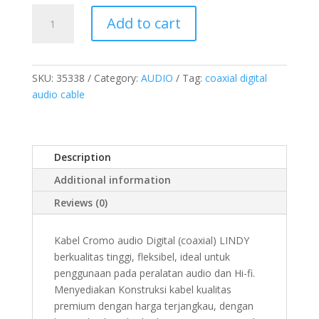
KABEL
Add to cart
AUDIO
DIGITAL
COAXIAL,
CROMO,
SKU:
35338
Category:
AUDIO
Tag:
coaxial digital
0.5M
audio cable
quantity
Description
Additional information
Reviews (0)
Kabel Cromo audio Digital (coaxial) LINDY
berkualitas tinggi, fleksibel, ideal untuk
penggunaan pada peralatan audio dan Hi-fi.
Menyediakan Konstruksi kabel kualitas
premium dengan harga terjangkau, dengan