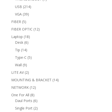
products
214
USB
214
products
39
VGA
39
products
5
FIBER
5
products
12
FIBER OPTIC
12
products
18
Laptop
18
6
products
Desk
6
products
14
Tip
14
products
5
Type-C
5
products
9
Wall
9
products
2
LITE AV
2
products
14
MOUNTING & BRACKET
14
products
12
NETWORK
12
products
8
One For All
8
products
6
Daul Ports
6
products
2
Single Port
2