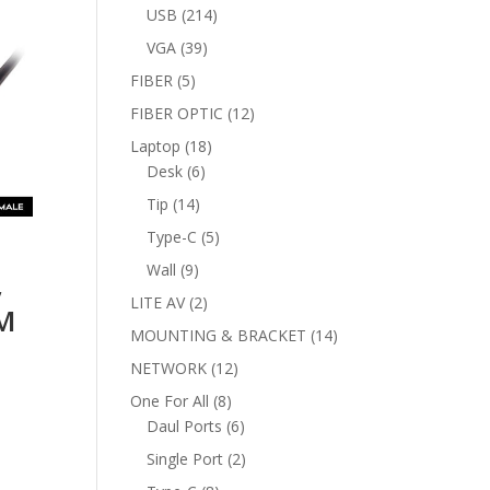
products
214
USB
214
products
39
VGA
39
products
5
FIBER
5
products
12
FIBER OPTIC
12
products
18
Laptop
18
6
products
Desk
6
products
14
Tip
14
products
5
Type-C
5
products
9
Wall
9
,
products
2
LITE AV
2
5M
products
14
MOUNTING & BRACKET
14
products
12
NETWORK
12
products
8
One For All
8
products
6
Daul Ports
6
products
2
Single Port
2
products