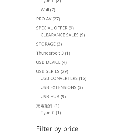
8
Type-C
8
products
7
Wall
7
products
27
PRO AV
27
products
9
SPECIAL OFFER
9
products
9
CLEARANCE SALES
9
products
3
STORAGE
3
products
1
Thunderbolt 3
1
product
4
USB DEVICE
4
products
29
USB SERIES
29
products
16
USB CONVERTERS
16
products
3
USB EXTENSIONS
3
products
9
USB HUB
9
products
1
充電配件
1
product
1
Type-C
1
product
Filter by price