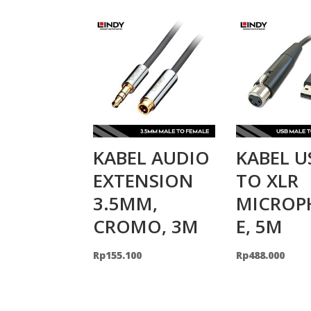
KABEL AUDIO
KABEL U
EXTENSION
TO XLR
3.5MM,
MICROP
CROMO, 3M
E, 5M
Rp
155.100
Rp
488.000