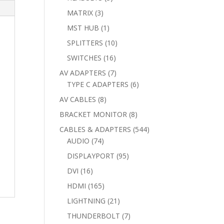
products
3
MATRIX
3
products
1
MST HUB
1
product
10
SPLITTERS
10
products
16
SWITCHES
16
products
7
AV ADAPTERS
7
products
6
TYPE C ADAPTERS
6
products
8
AV CABLES
8
products
8
BRACKET MONITOR
8
products
544
CABLES & ADAPTERS
544
74
products
AUDIO
74
products
95
DISPLAYPORT
95
products
16
DVI
16
products
165
HDMI
165
products
21
LIGHTNING
21
products
7
THUNDERBOLT
7