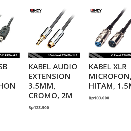
SB
KABEL AUDIO
KABEL XLR
EXTENSION
MICROFON
HON
3.5MM,
HITAM, 1.
CROMO, 2M
Rp
103.000
Rp
123.900