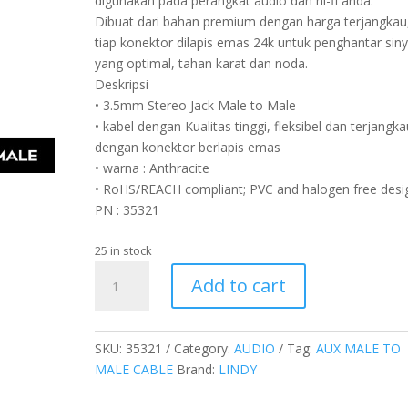
digunakan pada perangkat audio dan hi-fi anda.
Dibuat dari bahan premium dengan harga terjangkau
tiap konektor dilapis emas 24k untuk penghantar siny
yang optimal, tahan karat dan noda.
Deskripsi
• 3.5mm Stereo Jack Male to Male
• kabel dengan Kualitas tinggi, fleksibel dan terjangka
dengan konektor berlapis emas
• warna : Anthracite
• RoHS/REACH compliant; PVC and halogen free desi
PN : 35321
25 in stock
KABEL
Add to cart
AUDIO
3.5MM,
CROMO,
SKU:
35321
Category:
AUDIO
Tag:
AUX MALE TO
1M
MALE CABLE
Brand:
LINDY
quantity