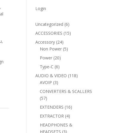
,
Login
al
6
Uncategorized
6
products
15
ACCESSORIES
15
products
u,
24
Accessory
24
products
5
Non Power
5
products
20
Power
20
gn
products
6
Type-C
6
products
118
AUDIO & VIDEO
118
3
products
AVOIP
3
products
CONVERTERS & SCALLERS
57
57
products
16
EXTENDERS
16
products
4
EXTRACTOR
4
products
HEADPHONES &
3
HEADSETS
3