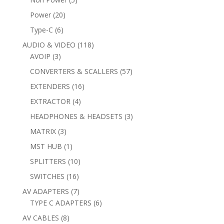
products
20
Power
20
products
6
Type-C
6
products
118
AUDIO & VIDEO
118
3
products
AVOIP
3
products
57
CONVERTERS & SCALLERS
57
products
16
EXTENDERS
16
products
4
EXTRACTOR
4
products
3
HEADPHONES & HEADSETS
3
products
3
MATRIX
3
products
1
MST HUB
1
product
10
SPLITTERS
10
products
16
SWITCHES
16
products
7
AV ADAPTERS
7
products
6
TYPE C ADAPTERS
6
products
8
AV CABLES
8