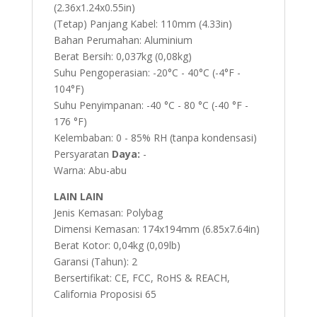
(2.36x1.24x0.55in)
(Tetap) Panjang Kabel: 110mm (4.33in)
Bahan Perumahan: Aluminium
Berat Bersih: 0,037kg (0,08kg)
Suhu Pengoperasian: -20°C - 40°C (-4°F -
104°F)
Suhu Penyimpanan: -40 °C - 80 °C (-40 °F -
176 °F)
Kelembaban: 0 - 85% RH (tanpa kondensasi)
Persyaratan
Daya:
-
Warna: Abu-abu
LAIN LAIN
Jenis Kemasan: Polybag
Dimensi Kemasan: 174x194mm (6.85x7.64in)
Berat Kotor: 0,04kg (0,09lb)
Garansi (Tahun): 2
Bersertifikat: CE, FCC, RoHS & REACH,
California Proposisi 65