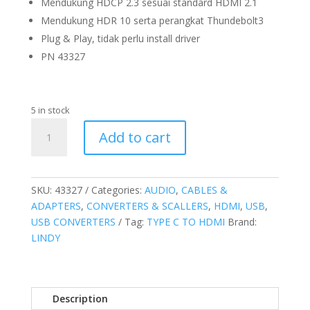
Mendukung HDCP 2.3 sesuai standard HDMI 2.1
Mendukung HDR 10 serta perangkat Thundebolt3
Plug & Play, tidak perlu install driver
PN 43327
5 in stock
Converter
Add to cart
Type
C
to
HDMI
SKU:
43327
Categories:
AUDIO
,
CABLES &
quantity
ADAPTERS
,
CONVERTERS & SCALLERS
,
HDMI
,
USB
,
USB CONVERTERS
Tag:
TYPE C TO HDMI
Brand:
LINDY
Description