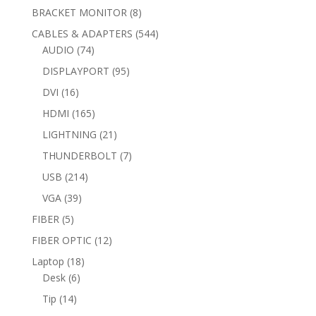
products
8
BRACKET MONITOR
8
products
544
CABLES & ADAPTERS
544
74
products
AUDIO
74
products
95
DISPLAYPORT
95
products
16
DVI
16
products
165
HDMI
165
products
21
LIGHTNING
21
products
7
THUNDERBOLT
7
products
214
USB
214
products
39
VGA
39
products
5
FIBER
5
products
12
FIBER OPTIC
12
products
18
Laptop
18
6
products
Desk
6
products
14
Tip
14
products