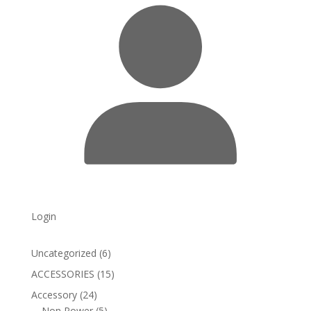
Login
6
Uncategorized
6
products
15
ACCESSORIES
15
products
24
Accessory
24
products
5
Non Power
5