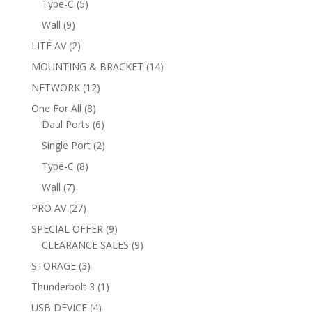
5
Type-C
5
products
9
Wall
9
products
2
LITE AV
2
products
14
MOUNTING & BRACKET
14
products
12
NETWORK
12
products
8
One For All
8
products
6
Daul Ports
6
products
2
Single Port
2
products
8
Type-C
8
products
7
Wall
7
products
27
PRO AV
27
products
9
SPECIAL OFFER
9
products
9
CLEARANCE SALES
9
products
3
STORAGE
3
products
1
Thunderbolt 3
1
product
4
USB DEVICE
4