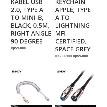
KABEL USB
KEYCHAIN
2.0, TYPE A
APPLE, TYPE
TO MINI-B,
A TO
BLACK, 0.5M,
LIGHTNING
RIGHT ANGLE
MFI
90 DEGREE
CERTIFIED,
SPACE GREY
Rp
51.000
Original
Current
Rp
207.100
Rp
59.000
price
price
was:
is:
Rp207.100.
Rp59.000.