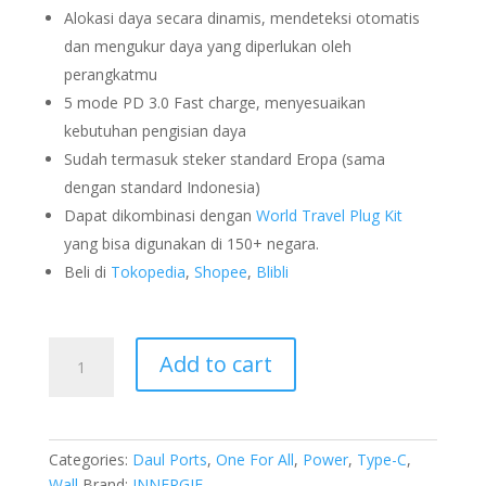
Alokasi daya secara dinamis, mendeteksi otomatis
dan mengukur daya yang diperlukan oleh
perangkatmu
5 mode PD 3.0 Fast charge, menyesuaikan
kebutuhan pengisian daya
Sudah termasuk steker standard Eropa (sama
dengan standard Indonesia)
Dapat dikombinasi dengan
World Travel Plug Kit
yang bisa digunakan di 150+ negara.
Beli di
Tokopedia
,
Shopee
,
Blibli
C3
Add to cart
Duo
quantity
Categories:
Daul Ports
,
One For All
,
Power
,
Type-C
,
Wall
Brand:
INNERGIE