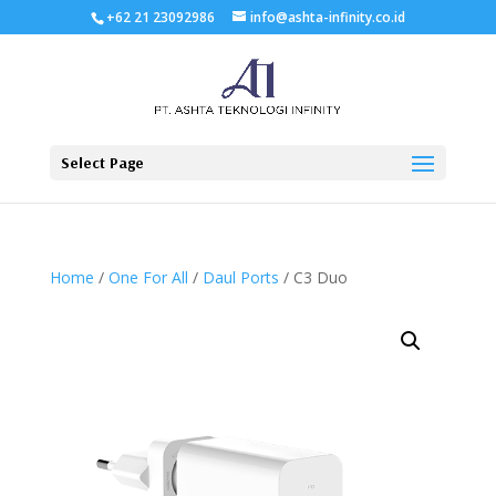
+62 21 23092986
info@ashta-infinity.co.id
Select Page
Home
/
One For All
/
Daul Ports
/ C3 Duo