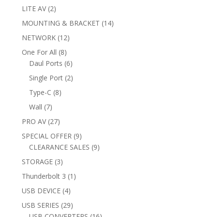
products
2
LITE AV
2
products
14
MOUNTING & BRACKET
14
products
12
NETWORK
12
products
8
One For All
8
products
6
Daul Ports
6
products
2
Single Port
2
products
8
Type-C
8
products
7
Wall
7
products
27
PRO AV
27
products
9
SPECIAL OFFER
9
products
9
CLEARANCE SALES
9
products
3
STORAGE
3
products
1
Thunderbolt 3
1
product
4
USB DEVICE
4
products
29
USB SERIES
29
products
16
USB CONVERTERS
16