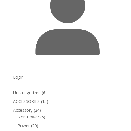
Login
6
Uncategorized
6
products
15
ACCESSORIES
15
products
24
Accessory
24
products
5
Non Power
5
products
20
Power
20