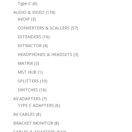
products
6
Type-C
6
products
118
AUDIO & VIDEO
118
3
products
AVOIP
3
products
57
CONVERTERS & SCALLERS
57
products
16
EXTENDERS
16
products
4
EXTRACTOR
4
products
3
HEADPHONES & HEADSETS
3
products
3
MATRIX
3
products
1
MST HUB
1
product
10
SPLITTERS
10
products
16
SWITCHES
16
products
7
AV ADAPTERS
7
products
6
TYPE C ADAPTERS
6
products
8
AV CABLES
8
products
8
BRACKET MONITOR
8
products
544
CABLES & ADAPTERS
544