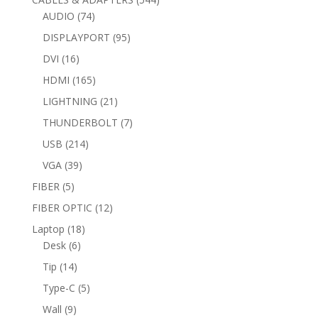
74
products
AUDIO
74
products
95
DISPLAYPORT
95
products
16
DVI
16
products
165
HDMI
165
products
21
LIGHTNING
21
products
7
THUNDERBOLT
7
products
214
USB
214
products
39
VGA
39
products
5
FIBER
5
products
12
FIBER OPTIC
12
products
18
Laptop
18
6
products
Desk
6
products
14
Tip
14
products
5
Type-C
5
products
9
Wall
9