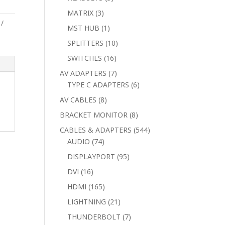
products
3
MATRIX
3
products
1
MST HUB
1
product
10
SPLITTERS
10
products
16
SWITCHES
16
products
7
AV ADAPTERS
7
products
6
TYPE C ADAPTERS
6
products
8
AV CABLES
8
products
8
BRACKET MONITOR
8
products
544
CABLES & ADAPTERS
544
74
products
AUDIO
74
products
95
DISPLAYPORT
95
products
16
DVI
16
products
165
HDMI
165
products
21
LIGHTNING
21
products
7
THUNDERBOLT
7