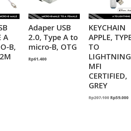
SB
Adaper USB
KEYCHAIN
E A
2.0, Type A to
APPLE, TYP
O-B,
micro-B, OTG
TO
 2M
LIGHTNING
Rp
61.400
MFI
CERTIFIED,
GREY
Original
C
Rp
207.100
Rp
59.000
price
p
was:
i
Rp207.100
R