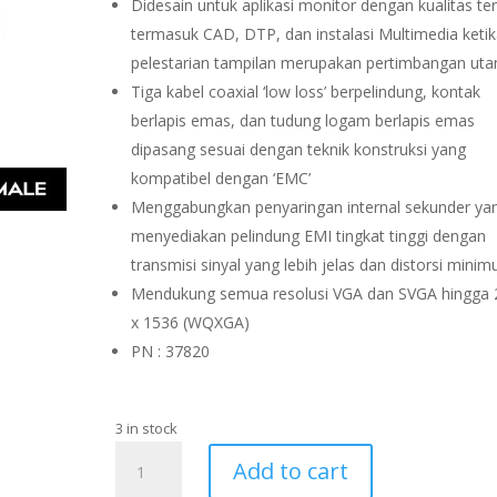
Didesain untuk aplikasi monitor dengan kualitas ter
termasuk CAD, DTP, dan instalasi Multimedia keti
pelestarian tampilan merupakan pertimbangan ut
Tiga kabel coaxial ‘low loss’ berpelindung, kontak
berlapis emas, dan tudung logam berlapis emas
dipasang sesuai dengan teknik konstruksi yang
kompatibel dengan ‘EMC’
Menggabungkan penyaringan internal sekunder ya
menyediakan pelindung EMI tingkat tinggi dengan
transmisi sinyal yang lebih jelas dan distorsi mini
Mendukung semua resolusi VGA dan SVGA hingga 
x 1536 (WQXGA)
PN : 37820
3 in stock
KABEL
Add to cart
VGA,