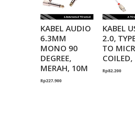
KABEL AUDIO
KABEL U
6.3MM
2.0, TYP
MONO 90
TO MICR
DEGREE,
COILED,
MERAH, 10M
Rp
82.200
Rp
227.900