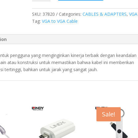
VGA
TO
SKU:
37820
Categories:
CABLES & ADAPTERS
,
VGA
VGA,
Tag:
VGA to VGA Cable
GOLD,
2M
quantity
tion
tuk pengguna yang menginginkan kinerja terbaik dengan keandalan
in atau konstruksi untuk memastikan bahwa kabel ini memberikan
si tertinggi, bahkan untuk jarak yang sangat jauh.
Sale!