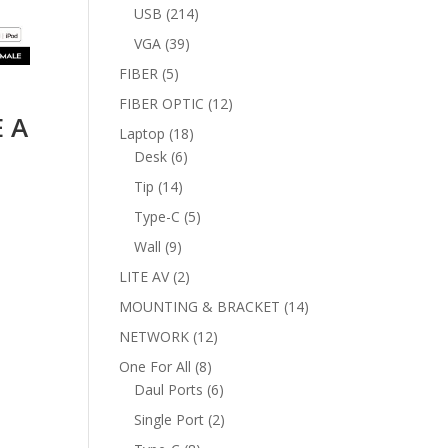
products
214
USB
214
products
39
VGA
39
products
5
FIBER
5
products
12
FIBER OPTIC
12
E A
products
18
Laptop
18
6
products
Desk
6
products
14
Tip
14
products
5
Type-C
5
products
9
Wall
9
products
2
LITE AV
2
products
14
MOUNTING & BRACKET
14
products
urrent
12
NETWORK
12
rice
products
8
One For All
8
s:
products
6
Daul Ports
6
.
p59.000.
products
2
Single Port
2
products