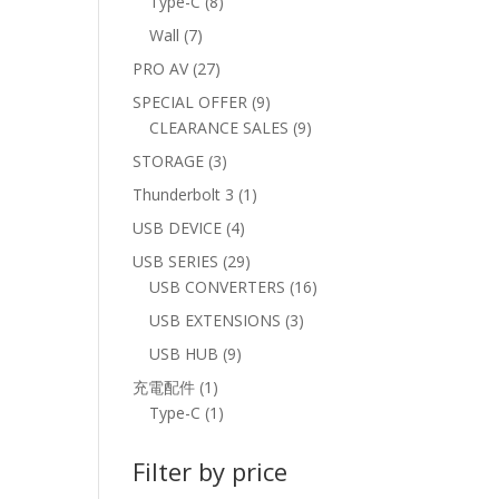
8
Type-C
8
products
7
Wall
7
products
27
PRO AV
27
products
9
SPECIAL OFFER
9
products
9
CLEARANCE SALES
9
products
3
STORAGE
3
products
1
Thunderbolt 3
1
product
4
USB DEVICE
4
products
29
USB SERIES
29
products
16
USB CONVERTERS
16
products
3
USB EXTENSIONS
3
products
9
USB HUB
9
products
1
充電配件
1
product
1
Type-C
1
product
Filter by price