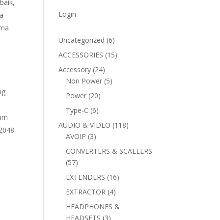
baik,
Login
ka
ama
6
Uncategorized
6
products
15
ACCESSORIES
15
products
24
Accessory
24
products
5
Non Power
5
ng
products
20
Power
20
products
6
Type-C
6
mum
products
118
AUDIO & VIDEO
118
2048
3
products
AVOIP
3
products
CONVERTERS & SCALLERS
57
57
products
16
EXTENDERS
16
products
4
EXTRACTOR
4
products
HEADPHONES &
3
HEADSETS
3