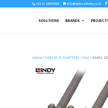
+62 21 23092986
info@ashta-infinity.co.id
SOLUTIONS
BRANDS
PROJECT
Home
/
CABLES & ADAPTERS
/
VGA
/ KABEL VG