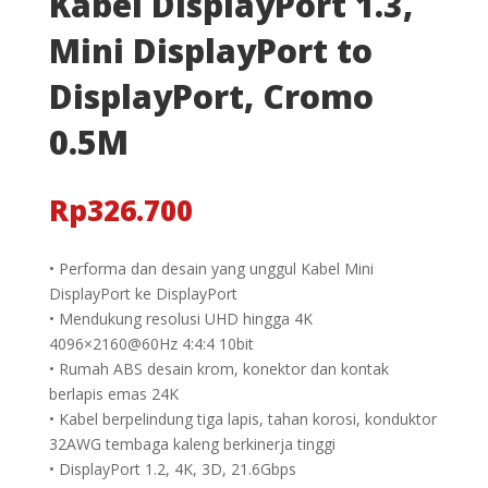
Kabel DisplayPort 1.3,
Mini DisplayPort to
DisplayPort, Cromo
0.5M
Rp
326.700
• Performa dan desain yang unggul Kabel Mini
DisplayPort ke DisplayPort
• Mendukung resolusi UHD hingga 4K
4096×2160@60Hz 4:4:4 10bit
• Rumah ABS desain krom, konektor dan kontak
berlapis emas 24K
• Kabel berpelindung tiga lapis, tahan korosi, konduktor
32AWG tembaga kaleng berkinerja tinggi
• DisplayPort 1.2, 4K, 3D, 21.6Gbps