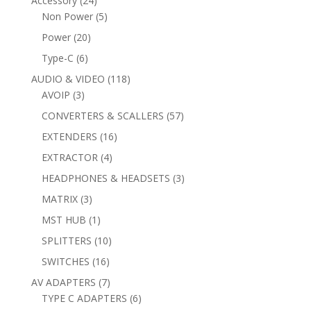
Accessory
24
products
5
Non Power
5
products
20
Power
20
products
6
Type-C
6
products
118
AUDIO & VIDEO
118
3
products
AVOIP
3
products
57
CONVERTERS & SCALLERS
57
products
16
EXTENDERS
16
products
4
EXTRACTOR
4
products
3
HEADPHONES & HEADSETS
3
products
3
MATRIX
3
products
1
MST HUB
1
product
10
SPLITTERS
10
products
16
SWITCHES
16
products
7
AV ADAPTERS
7
products
6
TYPE C ADAPTERS
6