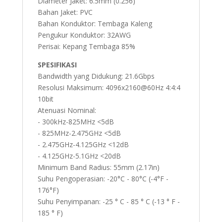
Diameter Jaket: 6.5mm (0.256)
Bahan Jaket: PVC
Bahan Konduktor: Tembaga Kaleng
Pengukur Konduktor: 32AWG
Perisai: Kepang Tembaga 85%
SPESIFIKASI
Bandwidth yang Didukung: 21.6Gbps
Resolusi Maksimum: 4096x2160@60Hz 4:4:4
10bit
Atenuasi Nominal:
- 300kHz-825MHz <5dB
- 825MHz-2.475GHz <5dB
- 2.475GHz-4.125GHz <12dB
- 4.125GHz-5.1GHz <20dB
Minimum Band Radius: 55mm (2.17in)
Suhu Pengoperasian: -20°C - 80°C (-4°F -
176°F)
Suhu Penyimpanan: -25 ° C - 85 ° C (-13 ° F -
185 ° F)