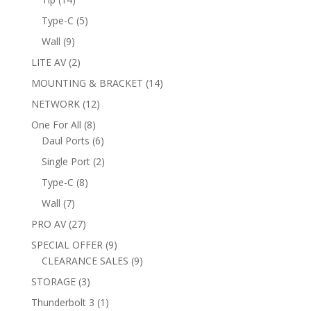
products
5
Type-C
5
products
9
Wall
9
products
2
LITE AV
2
products
14
MOUNTING & BRACKET
14
products
12
NETWORK
12
products
8
One For All
8
products
6
Daul Ports
6
products
2
Single Port
2
products
8
Type-C
8
products
7
Wall
7
products
27
PRO AV
27
products
9
SPECIAL OFFER
9
products
9
CLEARANCE SALES
9
products
3
STORAGE
3
products
1
Thunderbolt 3
1