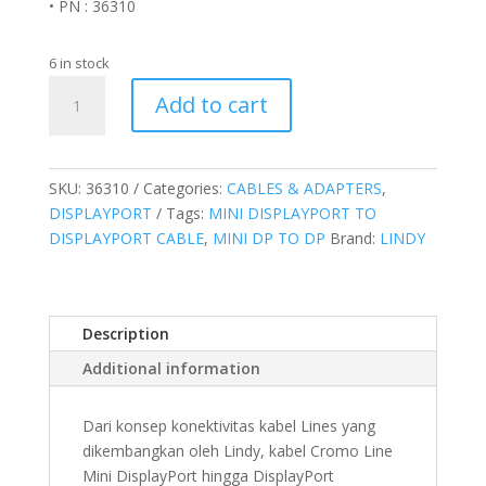
• PN : 36310
6 in stock
Kabel
Add to cart
DisplayPort
1.3,
Mini
DisplayPort
SKU:
36310
Categories:
CABLES & ADAPTERS
,
to
DISPLAYPORT
Tags:
MINI DISPLAYPORT TO
DisplayPort,
DISPLAYPORT CABLE
,
MINI DP TO DP
Brand:
LINDY
Cromo
0.5M
quantity
Description
Additional information
Dari konsep konektivitas kabel Lines yang
dikembangkan oleh Lindy, kabel Cromo Line
Mini DisplayPort hingga DisplayPort