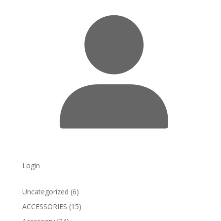
Login
6
Uncategorized
6
products
15
ACCESSORIES
15
products
24