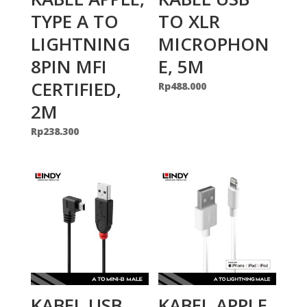
TYPE A TO
TO XLR
LIGHTNING
MICROPHON
8PIN MFI
E, 5M
CERTIFIED,
Rp
488.000
2M
Rp
238.300
KABEL USB
KABEL APPLE,