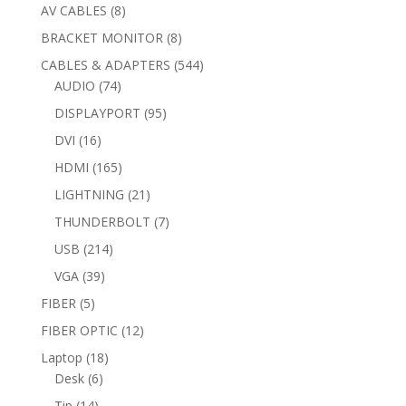
products
8
AV CABLES
8
products
8
BRACKET MONITOR
8
products
544
CABLES & ADAPTERS
544
74
products
AUDIO
74
products
95
DISPLAYPORT
95
products
16
DVI
16
products
165
HDMI
165
products
21
LIGHTNING
21
products
7
THUNDERBOLT
7
products
214
USB
214
products
39
VGA
39
products
5
FIBER
5
products
12
FIBER OPTIC
12
products
18
Laptop
18
6
products
Desk
6
products
14
Tip
14