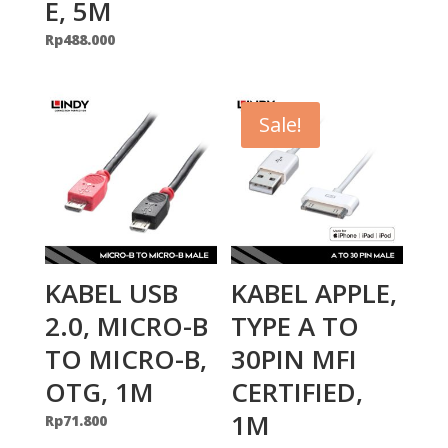
E, 5M
Rp
488.000
Sale!
KABEL USB
KABEL APPLE,
2.0, MICRO-B
TYPE A TO
TO MICRO-B,
30PIN MFI
OTG, 1M
CERTIFIED,
1M
Rp
71.800