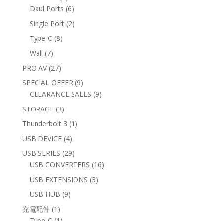
products
6
Daul Ports
6
products
2
Single Port
2
products
8
Type-C
8
products
7
Wall
7
products
27
PRO AV
27
products
9
SPECIAL OFFER
9
products
9
CLEARANCE SALES
9
products
3
STORAGE
3
products
1
Thunderbolt 3
1
product
4
USB DEVICE
4
products
29
USB SERIES
29
products
16
USB CONVERTERS
16
products
3
USB EXTENSIONS
3
products
9
USB HUB
9
products
1
充電配件
1
product
1
Type-C
1