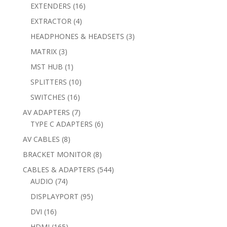
products
16
EXTENDERS
16
products
4
EXTRACTOR
4
products
3
HEADPHONES & HEADSETS
3
products
3
MATRIX
3
products
1
MST HUB
1
product
10
SPLITTERS
10
products
16
SWITCHES
16
products
7
AV ADAPTERS
7
products
6
TYPE C ADAPTERS
6
products
8
AV CABLES
8
products
8
BRACKET MONITOR
8
products
544
CABLES & ADAPTERS
544
74
products
AUDIO
74
products
95
DISPLAYPORT
95
products
16
DVI
16
products
165
HDMI
165