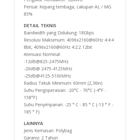
Perisai: Kepang tembaga, cakupan AL / MG
85%
DETAIL TEKNIS
Bandwidth yang Didukung: 18Gbps
Resolusi Maksimum: 4096x2160@60Hz 4:4:4
8bit, 4096x2160@60Hz 4:2:2 12bit
Atenuasi Nominal:
-12dB@825-2475MHz
-20dB@ 2475-4125MHz
-25dB@4125-5100MHz
Radius Tekuk Minimum: 60mm (2,36in)
Suhu Pengoperasian: -20°C - 70°C (-4°F -
158°F)
Suhu Penyimpanan: -25 ° C - 85 ° C (-13 ° F -
185 ° F)
LAINNYA
Jenis Kemasan: Polybag
Garansi: 2 Tahun