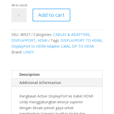
40 in stock
Kabel
Add to cart
Adapter
DisplayPort
to
HDMI,
SKU:
40927
Categories:
CABLES & ADAPTERS
,
HDR,
DISPLAYPORT
,
HDMI
Tags:
DISPLAYPORT TO HDMI
,
3M
DisplayPort to HDMI Adapter Cable
,
DP TO HDMI
quantity
Brand:
LINDY
Description
Additional information
Rangkaian Active DisplayPort ke Kabel HDMI
Lindy menggabungkan kinerja superior
dengan desain penuh gaya untuk
memberikan konversi kualitas tinggi dari