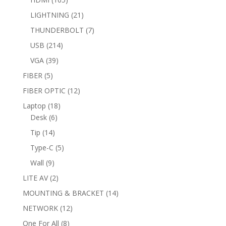
products
21
LIGHTNING
21
products
7
THUNDERBOLT
7
products
214
USB
214
products
39
VGA
39
products
5
FIBER
5
products
12
FIBER OPTIC
12
products
18
Laptop
18
6
products
Desk
6
products
14
Tip
14
products
5
Type-C
5
products
9
Wall
9
products
2
LITE AV
2
products
14
MOUNTING & BRACKET
14
products
12
NETWORK
12
products
8
One For All
8