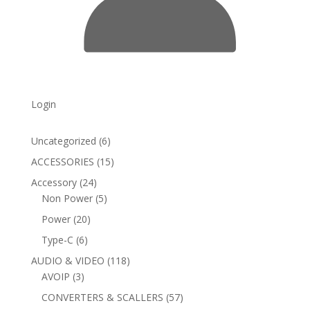
Login
6
Uncategorized
6
products
15
ACCESSORIES
15
products
24
Accessory
24
products
5
Non Power
5
products
20
Power
20
products
6
Type-C
6
products
118
AUDIO & VIDEO
118
3
products
AVOIP
3
products
57
CONVERTERS & SCALLERS
57