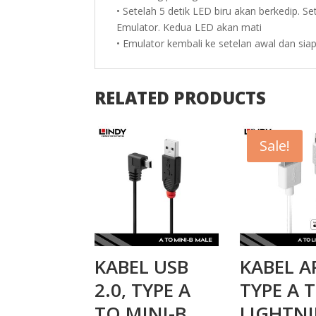
• Setelah 5 detik LED biru akan berkedip. 
Emulator. Kedua LED akan mati
• Emulator kembali ke setelan awal dan sia
RELATED PRODUCTS
Sale!
KABEL USB
KABEL A
2.0, TYPE A
TYPE A 
TO MINI-B,
LIGHTN