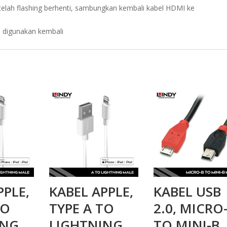
Setelah flashing berhenti, sambungkan kembali kabel HDMI ke
p digunakan kembali
PPLE,
KABEL APPLE,
KABEL USB
TO
TYPE A TO
2.0, MICRO
ING
LIGHTNING
TO MINI-B,