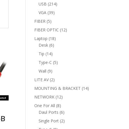
products
214
USB
214
products
39
VGA
39
products
5
FIBER
5
products
12
FIBER OPTIC
12
products
18
Laptop
18
6
products
Desk
6
products
14
Tip
14
products
5
Type-C
5
products
9
Wall
9
products
2
LITE AV
2
products
14
MOUNTING & BRACKET
14
products
12
NETWORK
12
products
8
One For All
8
products
6
Daul Ports
6
-B
products
2
Single Port
2
products