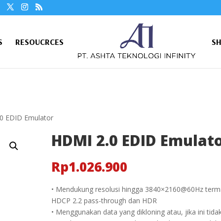
S
RESOUCRCES
S
0 EDID Emulator
HDMI 2.0 EDID Emulat
Rp
1.026.900
• Mendukung resolusi hingga 3840×2160@60Hz term
HDCP 2.2 pass-through dan HDR
• Menggunakan data yang dikloning atau, jika ini tida