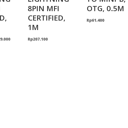
I
8PIN MFI
OTG, 0.5M
D,
CERTIFIED,
Rp
61.400
1M
inal
Current
9.000
Rp
207.100
e
price
is:
9.100.
Rp129.000.