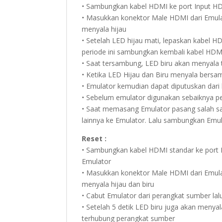
• Sambungkan kabel HDMI ke port Input HD
• Masukkan konektor Male HDMI dari Emul
menyala hijau
• Setelah LED hijau mati, lepaskan kabel HD
periode ini sambungkan kembali kabel HDM
• Saat tersambung, LED biru akan menyala 
• Ketika LED Hijau dan Biru menyala bersam
• Emulator kemudian dapat diputuskan dar
• Sebelum emulator digunakan sebaiknya per
• Saat memasang Emulator pasang salah sa
lainnya ke Emulator. Lalu sambungkan Emu
Reset :
• Sambungkan kabel HDMI standar ke port I
Emulator
• Masukkan konektor Male HDMI dari Emul
menyala hijau dan biru
• Cabut Emulator dari perangkat sumber la
• Setelah 5 detik LED biru juga akan menya
terhubung perangkat sumber