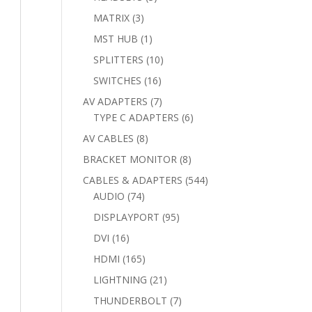
products
3
MATRIX
3
products
1
MST HUB
1
product
10
SPLITTERS
10
products
16
SWITCHES
16
products
7
AV ADAPTERS
7
products
6
TYPE C ADAPTERS
6
products
8
AV CABLES
8
products
8
BRACKET MONITOR
8
products
544
CABLES & ADAPTERS
544
74
products
AUDIO
74
products
95
DISPLAYPORT
95
products
16
DVI
16
products
165
HDMI
165
products
21
LIGHTNING
21
products
7
THUNDERBOLT
7