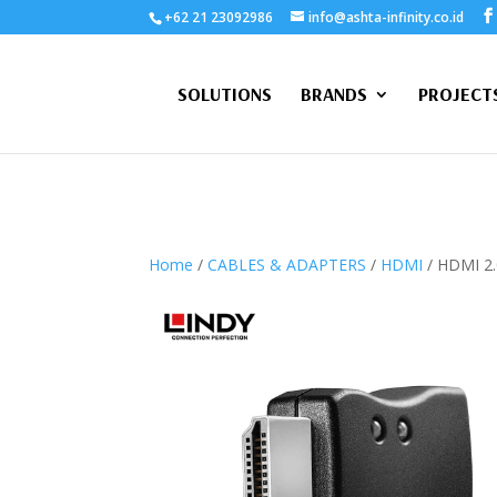
+62 21 23092986
info@ashta-infinity.co.id
SOLUTIONS
BRANDS
PROJECT
Home
/
CABLES & ADAPTERS
/
HDMI
/ HDMI 2.