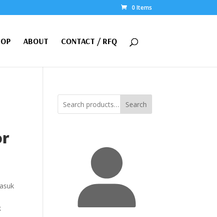
0 Items
HOP
ABOUT
CONTACT / RFQ
Search
or
asuk
k