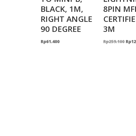
BLACK, 1M,
8PIN MF
RIGHT ANGLE
CERTIFIE
90 DEGREE
3M
Orig
Rp
61.400
Rp
259.100
Rp
12
pric
was:
Rp25