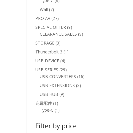
8
Type-C
8
products
7
Wall
7
products
27
PRO AV
27
products
9
SPECIAL OFFER
9
products
9
CLEARANCE SALES
9
products
3
STORAGE
3
products
1
Thunderbolt 3
1
product
4
USB DEVICE
4
products
29
USB SERIES
29
products
16
USB CONVERTERS
16
products
3
USB EXTENSIONS
3
products
9
USB HUB
9
products
1
充電配件
1
product
1
Type-C
1
product
Filter by price