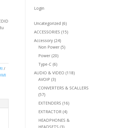
Login
 EDID
6
Uncategorized
6
tu
products
15
ACCESSORIES
15
products
24
Accessory
24
products
5
Non Power
5
products
20
Power
20
products
6
Type-C
6
I
products
118
AUDIO & VIDEO
118
DMI
3
products
AVOIP
3
products
CONVERTERS & SCALLERS
57
57
products
16
EXTENDERS
16
products
4
EXTRACTOR
4
products
HEADPHONES &
3
HEADSETS
3