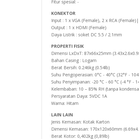
Fitur spesial: -
KONEKTOR
Input : 1 x VGA (Female), 2 x RCA (Female)|
Output : 1 x HDMI (Female)
Daya Listrik : soket DC 5.5 / 2.1mm
PROPERTI FISIK
Dimensi LxDxT: 87x66x25mm (3.43x2.6x0.9
Bahan Casing : Logam
Berat Bersih: 0.246kg (0.54lb)
Suhu Pengoperasian: 0°C - 40°C (32°F - 104
Suhu Penyimpanan: -20 °C - 60 °C (-4 °F - 1
Kelembaban: 10 – 85% RH (tanpa kondensa
Persyaratan Daya: 5VDC 1A
Warna: Hitam
LAIN LAIN
Jenis Kemasan: Kotak Karton
Dimensi Kemasan: 170x120x60mm (6.69x4.
Berat Kotor: 0,402kg (0,89lb)