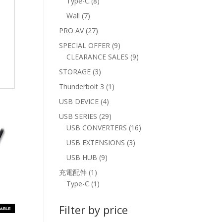
8
Type-C
8
products
7
Wall
7
products
27
PRO AV
27
products
9
SPECIAL OFFER
9
products
9
CLEARANCE SALES
9
products
3
STORAGE
3
products
1
Thunderbolt 3
1
product
4
USB DEVICE
4
products
29
USB SERIES
29
products
16
USB CONVERTERS
16
products
3
USB EXTENSIONS
3
products
9
USB HUB
9
products
1
充電配件
1
product
1
Type-C
1
product
Filter by price