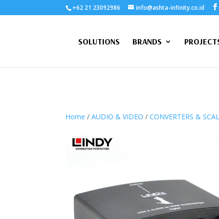
+62 21 23092986
info@ashta-infinity.co.id
SOLUTIONS
BRANDS
PROJECT
Home
/
AUDIO & VIDEO
/
CONVERTERS & SCA