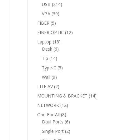
products
214
USB
214
products
39
VGA
39
products
5
FIBER
5
products
12
FIBER OPTIC
12
products
18
Laptop
18
6
products
Desk
6
products
14
Tip
14
products
5
Type-C
5
products
9
Wall
9
products
2
LITE AV
2
products
14
MOUNTING & BRACKET
14
products
12
NETWORK
12
products
8
One For All
8
products
6
Daul Ports
6
products
2
Single Port
2
products