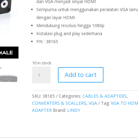
dan VGA menjadi sinyal HDMI
Sempurna untuk menggunakan peralatan VGA lam
dengan layar HDMI
Mendukung resolusi hingga 1080p
Instalasi plug and play sederhana
PN : 38165
10 in stock
CONVERTER
Add to cart
VGA
WITH
AUDIO
SKU:
38165
Categories:
CABLES & ADAPTERS
,
TO
CONVERTERS & SCALLERS
,
VGA
Tag:
VGA TO HDM
HDMI
ADAPTER
Brand:
LINDY
quantity