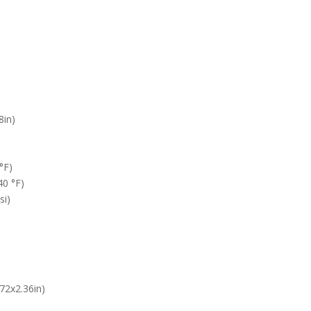
8in)
°F)
40 °F)
si)
72x2.36in)