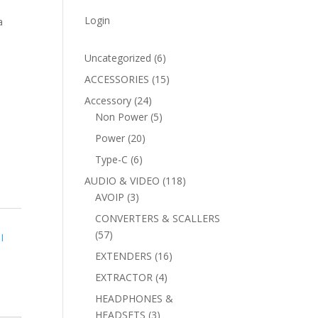
Login
a
6
Uncategorized
6
products
15
ACCESSORIES
15
products
24
Accessory
24
products
5
Non Power
5
products
20
Power
20
products
6
Type-C
6
products
118
AUDIO & VIDEO
118
3
products
AVOIP
3
products
CONVERTERS & SCALLERS
57
57
I
products
16
EXTENDERS
16
products
4
EXTRACTOR
4
products
HEADPHONES &
3
HEADSETS
3