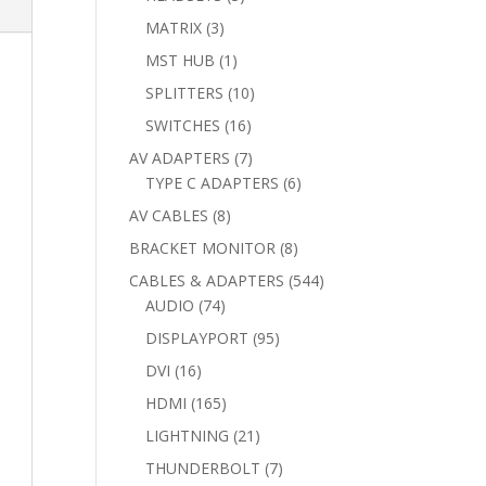
products
3
MATRIX
3
products
1
MST HUB
1
product
10
SPLITTERS
10
products
16
SWITCHES
16
products
7
AV ADAPTERS
7
products
6
TYPE C ADAPTERS
6
products
8
AV CABLES
8
products
8
BRACKET MONITOR
8
products
544
CABLES & ADAPTERS
544
74
products
AUDIO
74
products
95
DISPLAYPORT
95
products
16
DVI
16
products
165
HDMI
165
products
21
LIGHTNING
21
products
7
THUNDERBOLT
7