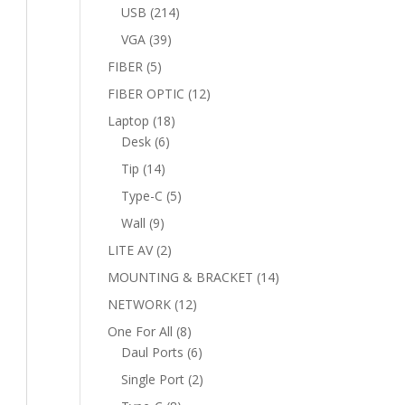
products
214
USB
214
products
39
VGA
39
products
5
FIBER
5
products
12
FIBER OPTIC
12
products
18
Laptop
18
6
products
Desk
6
products
14
Tip
14
products
5
Type-C
5
products
9
Wall
9
products
2
LITE AV
2
products
14
MOUNTING & BRACKET
14
products
12
NETWORK
12
products
8
One For All
8
products
6
Daul Ports
6
products
2
Single Port
2
products