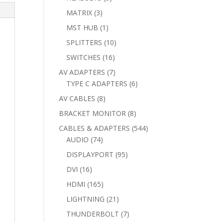
products
3
MATRIX
3
products
1
MST HUB
1
product
10
SPLITTERS
10
products
16
SWITCHES
16
products
7
AV ADAPTERS
7
products
6
TYPE C ADAPTERS
6
products
8
AV CABLES
8
products
8
BRACKET MONITOR
8
products
544
CABLES & ADAPTERS
544
74
products
AUDIO
74
products
95
DISPLAYPORT
95
products
16
DVI
16
products
165
HDMI
165
products
21
LIGHTNING
21
products
7
THUNDERBOLT
7