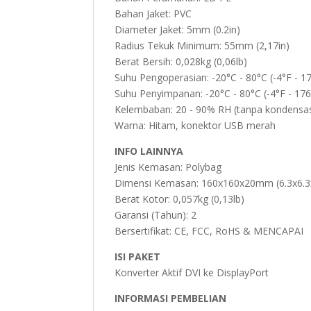
Bahan Jaket: PVC
Diameter Jaket: 5mm (0.2in)
Radius Tekuk Minimum: 55mm (2,17in)
Berat Bersih: 0,028kg (0,06lb)
Suhu Pengoperasian: -20°C - 80°C (-4°F - 1
Suhu Penyimpanan: -20°C - 80°C (-4°F - 176
Kelembaban: 20 - 90% RH (tanpa kondensas
Warna: Hitam, konektor USB merah
INFO LAINNYA
Jenis Kemasan: Polybag
Dimensi Kemasan: 160x160x20mm (6.3x6.3x
Berat Kotor: 0,057kg (0,13lb)
Garansi (Tahun): 2
Bersertifikat: CE, FCC, RoHS & MENCAPAI
ISI PAKET
Konverter Aktif DVI ke DisplayPort
INFORMASI PEMBELIAN