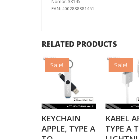
Nomor: 38145
EAN: 4002888381451
RELATED PRODUCTS
Sale!
Sale!
KEYCHAIN
KABEL A
APPLE, TYPE A
TYPE A 
TO
LIGHTN