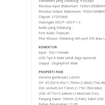
Bandwidth yang Didukung: 4.45Gbps
Resolusi Input Maksimum: 1920x1200@60
Resolusi Output Maksimum: 1920x1200@6
Chipset: STDP2600
Dukungan HDCP: HDCP 1.3
Audio yang Didukung: -
Port Audio Terpisah: -
Fitur Khusus: Didukung oleh port DVI atau
KONEKTOR
Input : DVI-I Female
USB Tipe A Male untuk daya opsional
Output : DisplayPort Male
PROPERTI FISIK
Dimensi (perkiraan) LxDxH:
DP: 47,35x19,45x11,75mm (1,86x0,77x0,46
DVI: 44.9x45.3x17.3mm (1.77x1.78x0.68in)
USB: 47.15x15.2x8mm (1.86x0.6x0.31in)
Panjang Kabel: 100mm (3,94in), kabel USB:
Bahan Perumahan: LD PE