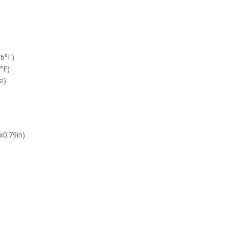
76°F)
°F)
i)
0.79in)