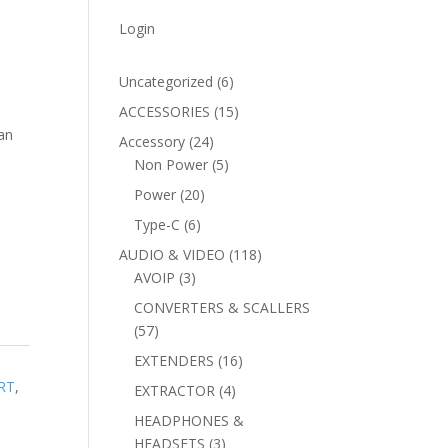
Login
6
Uncategorized
6
products
15
ACCESSORIES
15
products
an
24
Accessory
24
products
5
Non Power
5
products
20
Power
20
products
6
Type-C
6
products
118
AUDIO & VIDEO
118
3
products
AVOIP
3
products
CONVERTERS & SCALLERS
57
57
products
16
EXTENDERS
16
&
products
RT
,
4
EXTRACTOR
4
products
HEADPHONES &
3
HEADSETS
3