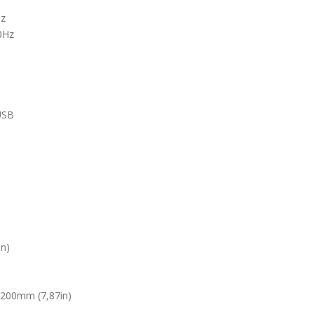
Hz
0Hz
 USB
in)
 200mm (7,87in)