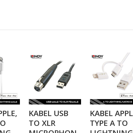
PPLE,
KABEL USB
KABEL APPL
TO
TO XLR
TYPE A TO
ING
MICROPHON
LIGHTNING