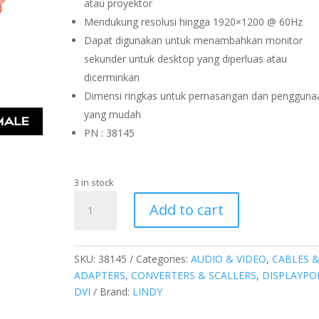
atau proyektor
Mendukung resolusi hingga 1920×1200 @ 60Hz
Dapat digunakan untuk menambahkan monitor
sekunder untuk desktop yang diperluas atau
dicerminkan
Dimensi ringkas untuk pemasangan dan pengguna
yang mudah
PN : 38145
3 in stock
CONVERTER
Add to cart
DVI-
I
TO
SKU:
38145
Categories:
AUDIO & VIDEO
,
CABLES 
DISPLAYPORT,
ADAPTERS
,
CONVERTERS & SCALLERS
,
DISPLAYPO
AKTIF
DVI
Brand:
LINDY
quantity