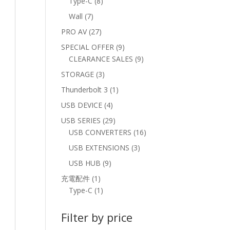
8
Type-C
8
products
7
Wall
7
products
27
PRO AV
27
products
9
SPECIAL OFFER
9
products
9
CLEARANCE SALES
9
products
3
STORAGE
3
products
1
Thunderbolt 3
1
product
4
USB DEVICE
4
products
29
USB SERIES
29
products
16
USB CONVERTERS
16
products
3
USB EXTENSIONS
3
products
9
USB HUB
9
products
1
充電配件
1
product
1
Type-C
1
product
Filter by price