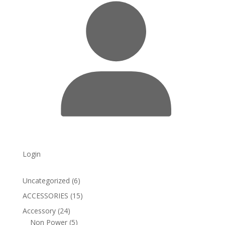
Login
6
Uncategorized
6
products
15
ACCESSORIES
15
products
24
Accessory
24
products
5
Non Power
5