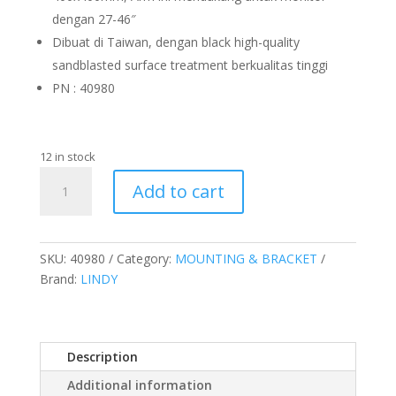
dengan 27-46″
Dibuat di Taiwan, dengan black high-quality
sandblasted surface treatment berkualitas tinggi
PN : 40980
12 in stock
Bracket
Add to cart
Arm
monitor,
Heavy
Duty
SKU:
40980
Category:
MOUNTING & BRACKET
quantity
Brand:
LINDY
Description
Additional information