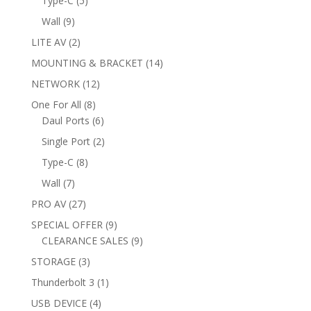
Type-C
5
products
9
Wall
9
products
2
LITE AV
2
products
14
MOUNTING & BRACKET
14
products
12
NETWORK
12
products
8
One For All
8
products
6
Daul Ports
6
products
2
Single Port
2
products
8
Type-C
8
products
7
Wall
7
products
27
PRO AV
27
products
9
SPECIAL OFFER
9
products
9
CLEARANCE SALES
9
products
3
STORAGE
3
products
1
Thunderbolt 3
1
product
4
USB DEVICE
4