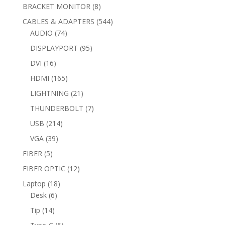
products
8
BRACKET MONITOR
8
products
544
CABLES & ADAPTERS
544
74
products
AUDIO
74
products
95
DISPLAYPORT
95
products
16
DVI
16
products
165
HDMI
165
products
21
LIGHTNING
21
products
7
THUNDERBOLT
7
products
214
USB
214
products
39
VGA
39
products
5
FIBER
5
products
12
FIBER OPTIC
12
products
18
Laptop
18
6
products
Desk
6
products
14
Tip
14
products
5