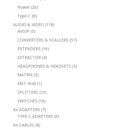
products
20
Power
20
products
6
Type-C
6
products
118
AUDIO & VIDEO
118
3
products
AVOIP
3
products
57
CONVERTERS & SCALLERS
57
products
16
EXTENDERS
16
products
4
EXTRACTOR
4
products
3
HEADPHONES & HEADSETS
3
products
3
MATRIX
3
products
1
MST HUB
1
product
10
SPLITTERS
10
products
16
SWITCHES
16
products
7
AV ADAPTERS
7
products
6
TYPE C ADAPTERS
6
products
8
AV CABLES
8