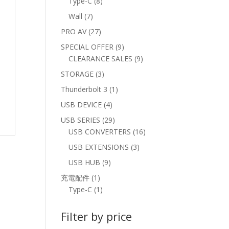
8
Type-C
8
products
7
Wall
7
products
27
PRO AV
27
products
9
SPECIAL OFFER
9
products
9
CLEARANCE SALES
9
products
3
STORAGE
3
products
1
Thunderbolt 3
1
product
4
USB DEVICE
4
products
29
USB SERIES
29
products
16
USB CONVERTERS
16
products
3
USB EXTENSIONS
3
products
9
USB HUB
9
products
1
充電配件
1
product
1
Type-C
1
product
Filter by price