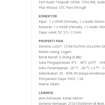
Port Audio Terpisah: HDMI, TOSLINK, Aud
Fitur Khusus: CEC Pass through
KONEKTOR
Input : 1 x HDMI (Female), 1 x Audio Ster
Keluaran: 1 x HDMI (Female), 1 x Audio St
Daya: soket DC 5.5 / 2.1mm
PROPERTI FISIK
Dimensi LxDxT: 127x67x27mm (5x2.64x1.06
Bahan casing: Logam
Berat Bersih: 0,363kg (0,8lb)
Suhu Pengoperasian: 0°C - 40°C (32°F - 104
Suhu Penyimpanan: -20 °C - 60 °C (-4 °F - 1
Kelembaban: 20 - 90% RH (tanpa kondensas
Persyaratan Daya: 5VDC 1.2A
Warna: Hitam
LAINNYA
Jenis Kemasan: Kotak Karton
Dimensi Kemasan: 215x155x50mm (8.46x6.1