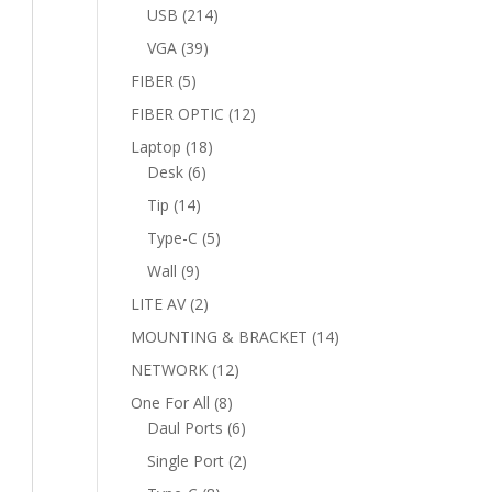
products
214
USB
214
products
39
VGA
39
products
5
FIBER
5
products
12
FIBER OPTIC
12
products
18
Laptop
18
6
products
Desk
6
products
14
Tip
14
products
5
Type-C
5
products
9
Wall
9
products
2
LITE AV
2
products
14
MOUNTING & BRACKET
14
products
12
NETWORK
12
products
8
One For All
8
products
6
Daul Ports
6
products
2
Single Port
2
products