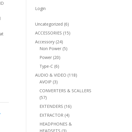
HD
Login
l
6
Uncategorized
6
products
15
ACCESSORIES
15
at
products
24
Accessory
24
products
5
Non Power
5
products
20
Power
20
products
6
Type-C
6
products
118
AUDIO & VIDEO
118
3
products
AVOIP
3
products
CONVERTERS & SCALLERS
57
57
products
16
EXTENDERS
16
products
Y
4
EXTRACTOR
4
products
HEADPHONES &
3
HEADSETS
3