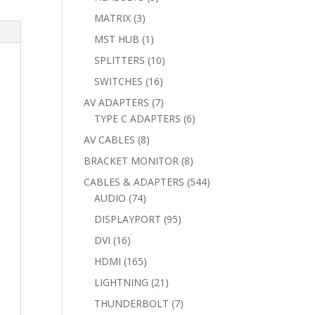
products
3
MATRIX
3
products
1
MST HUB
1
product
10
SPLITTERS
10
products
16
SWITCHES
16
products
7
AV ADAPTERS
7
products
6
TYPE C ADAPTERS
6
products
8
AV CABLES
8
products
8
BRACKET MONITOR
8
products
544
CABLES & ADAPTERS
544
74
products
AUDIO
74
products
95
DISPLAYPORT
95
products
16
DVI
16
products
165
HDMI
165
products
21
LIGHTNING
21
products
7
THUNDERBOLT
7